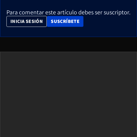
Para comentar este artículo debes ser suscriptor.
OPENS IN NEW WINDOW
INICIA SESIÓN
SUSCRÍBETE