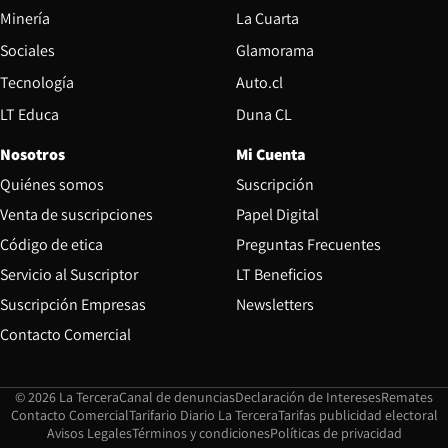
Opens in new window
Minería
La Cuarta
Opens in new wind
Sociales
Glamorama
Opens in new window
Tecnología
Auto.cl
Opens in new window
LT Educa
Duna CL
Nosotros
Mi Cuenta
Quiénes somos
Suscripción
Opens in new win
Venta de suscripciones
Papel Digital
Opens in new window
Código de etica
Preguntas Frecuentes
Servicio al Suscriptor
LT Beneficios
Suscripción Empresas
Newsletters
Opens in new window
Contacto Comercial
Opens in new window
Opens in 
Op
© 2026 La Tercera
Canal de denuncias
Declaración de Intereses
Remates
Opens in new window
Opens in new window
O
Contacto Comercial
Tarifario Diario La Tercera
Tarifas publicidad electoral
Opens in new window
Avisos Legales
Términos y condiciones
Políticas de privacidad