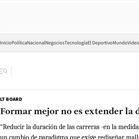
Inicio
Política
Nacional
Negocios
Tecnología
El Deportivo
Mundo
Vide
LT BOARD
Formar mejor no es extender la d
"Reducir la duración de las carreras -en la medida 
un cambio de paradigma que exige rediseñar malla