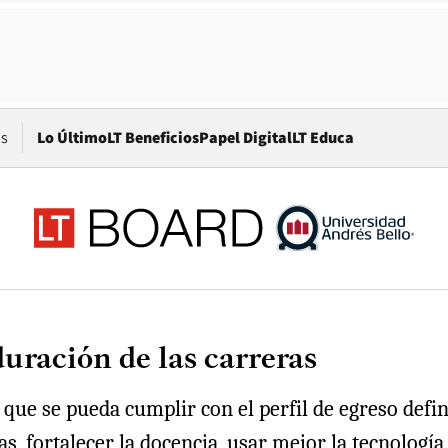
Opens in new window
os
Lo Último
LT Beneficios
Papel Digital
LT Educa
uración de las carreras
que se pueda cumplir con el perfil de egreso defini
s, fortalecer la docencia, usar mejor la tecnolog