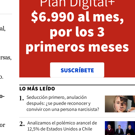
Plan Digital+
$6.990 al mes,
por los 3
al,
primeros meses
rsas,
SUSCRÍBETE
o.
LO MÁS LEÍDO
o-
Seducción primero, anulación
1
.
después: ¿se puede reconocer y
convivir con una persona narcisista?
Analizamos el polémico arancel de
2
.
tor
12,5% de Estados Unidos a Chile