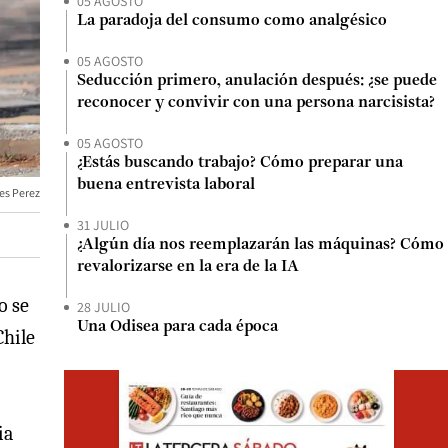
05 AGOSTO
La paradoja del consumo como analgésico
05 AGOSTO
Seducción primero, anulación después: ¿se puede
reconocer y convivir con una persona narcisista?
05 AGOSTO
¿Estás buscando trabajo? Cómo preparar una
buena entrevista laboral
es Perez
31 JULIO
¿Algún día nos reemplazarán las máquinas? Cómo
revalorizarse en la era de la IA
o se
28 JULIO
Una Odisea para cada época
Chile
Opens i
ia