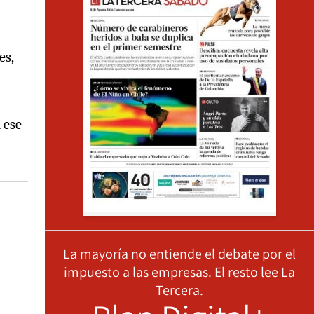
es,
 ese
La mayoría no entiende el debate por el
impuesto a las empresas. El resto lee La
Tercera.