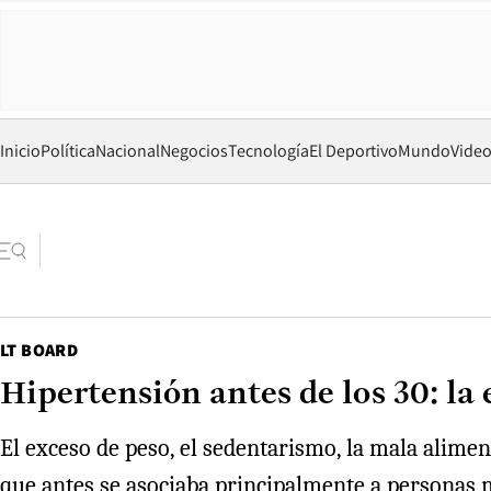
Inicio
Política
Nacional
Negocios
Tecnología
El Deportivo
Mundo
Vide
LT BOARD
Hipertensión antes de los 30: la
El exceso de peso, el sedentarismo, la mala alime
que antes se asociaba principalmente a personas 