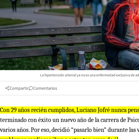
La hipertensión arterial ya no es una enfermedad exclusiva de a
Compartir
Comentarios
Con 29 años recién cumplidos, Luciano Jofré nunca pensó
terminado con éxito un nuevo año de la carrera de Psic
varios años. Por eso, decidió “pasarlo bien” durante las