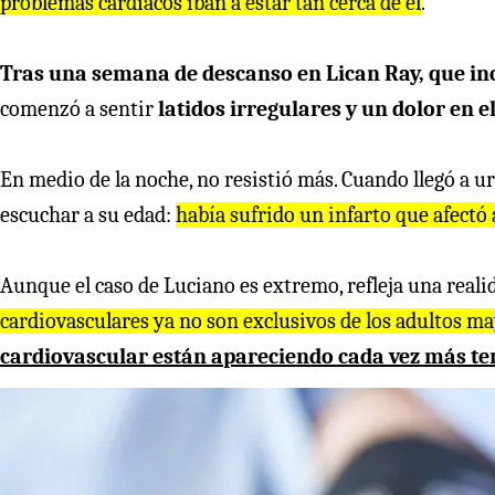
problemas cardíacos iban a estar tan cerca de él
.
Tras una semana de descanso en Lican Ray, que i
comenzó a sentir
latidos irregulares y un dolor en
En medio de la noche, no resistió más. Cuando llegó a u
escuchar a su edad:
había sufrido un infarto que afectó
Aunque el caso de Luciano es extremo, refleja una reali
cardiovasculares ya no son exclusivos de los adultos m
cardiovascular están apareciendo cada vez más t