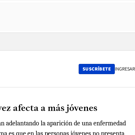
SUSCRÍBETE
INGRESAR
vez afecta a más jóvenes
stán adelantando la aparición de una enfermedad
ema es que en las personas jóvenes no presenta