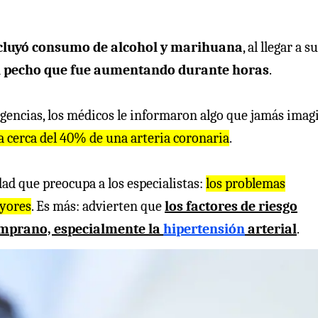
ncluyó consumo de alcohol y marihuana
, al llegar a s
 el pecho que fue aumentando durante horas
.
rgencias, los médicos le informaron algo que jamás imag
 a cerca del 40% de una arteria coronaria
.
dad que preocupa a los especialistas:
los problemas
ayores
. Es más: advierten que
los factores de riesgo
emprano, especialmente la
hipertensión
arterial
.