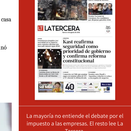
u casa
inó
La mayoría no entiende el debate por el
impuesto a las empresas. El resto lee La
Tercera.