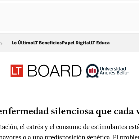
Opens in new window
os
Lo Último
LT Beneficios
Papel Digital
LT Educa
 enfermedad silenciosa que cada 
ntación, el estrés y el consumo de estimulantes e
mayores o a una predisposición genética. El probl