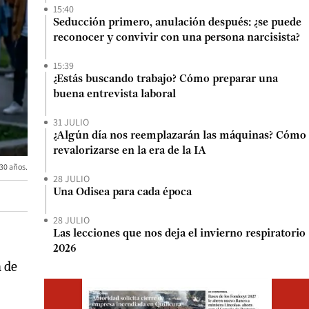
15:40
Seducción primero, anulación después: ¿se puede
reconocer y convivir con una persona narcisista?
15:39
¿Estás buscando trabajo? Cómo preparar una
buena entrevista laboral
31 JULIO
¿Algún día nos reemplazarán las máquinas? Cómo
revalorizarse en la era de la IA
30 años.
28 JULIO
Una Odisea para cada época
28 JULIO
Las lecciones que nos deja el invierno respiratorio
2026
n de
Opens i