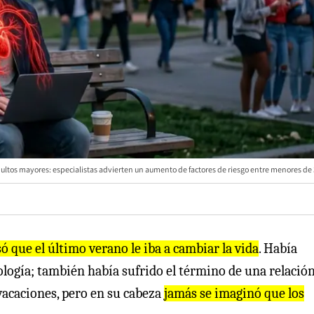
dultos mayores: especialistas advierten un aumento de factores de riesgo entre menores de 
 que el último verano le iba a cambiar la vida
. Había
ología; también había sufrido el término de una relació
 vacaciones, pero en su cabeza
jamás se imaginó que los