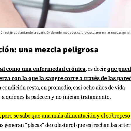
ación están adelantando la aparición de enfermedades cardiovasculares en las nuevas gener
ción: una mezcla peligrosa
erial como una enfermedad crónica
, es decir,
que pued
erza con la que la sangre corre a través de las pare
ta condición resta, en promedio, casi ocho años de vida
 a quienes la padecen y no inician tratamiento.
, pero se sabe que una mala alimentación y el sobrepeso
as generan “placas” de colesterol que estrechan las arter