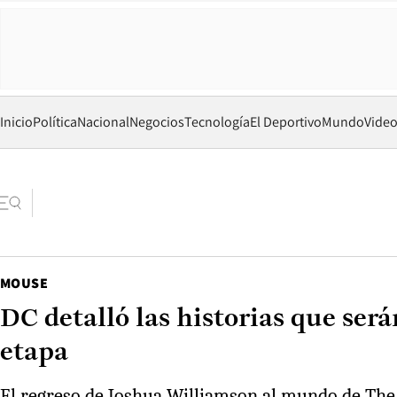
Inicio
Política
Nacional
Negocios
Tecnología
El Deportivo
Mundo
Vide
MOUSE
DC detalló las historias que será
etapa
El regreso de Joshua Williamson al mundo de The Fl