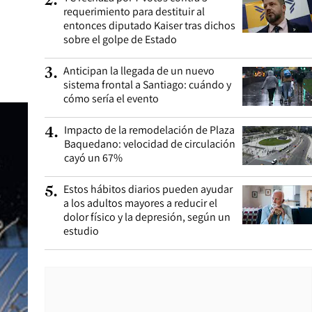
2
.
requerimiento para destituir al
entonces diputado Kaiser tras dichos
sobre el golpe de Estado
Anticipan la llegada de un nuevo
3
.
sistema frontal a Santiago: cuándo y
cómo sería el evento
Impacto de la remodelación de Plaza
4
.
Baquedano: velocidad de circulación
cayó un 67%
Estos hábitos diarios pueden ayudar
5
.
a los adultos mayores a reducir el
dolor físico y la depresión, según un
estudio