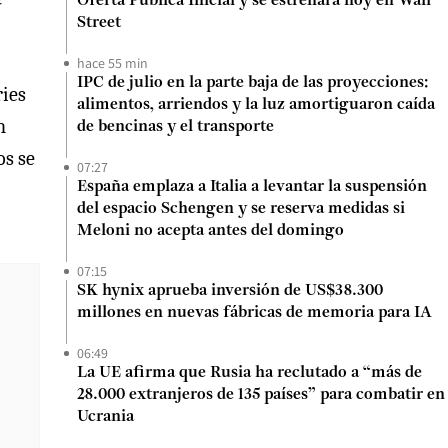
Oferta Pública Inicial y se estrenará hoy en Wall
Street
hace 55 min
IPC de julio en la parte baja de las proyecciones:
ries
alimentos, arriendos y la luz amortiguaron caída
n
de bencinas y el transporte
os se
07:27
España emplaza a Italia a levantar la suspensión
del espacio Schengen y se reserva medidas si
Meloni no acepta antes del domingo
07:15
SK hynix aprueba inversión de US$38.300
millones en nuevas fábricas de memoria para IA
06:49
La UE afirma que Rusia ha reclutado a “más de
28.000 extranjeros de 135 países” para combatir en
Ucrania