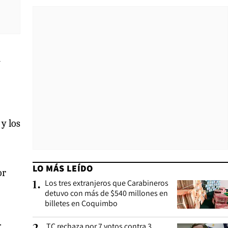
n
y los
LO MÁS LEÍDO
or
Los tres extranjeros que Carabineros
1
.
detuvo con más de $540 millones en
billetes en Coquimbo
.
TC rechaza por 7 votos contra 3