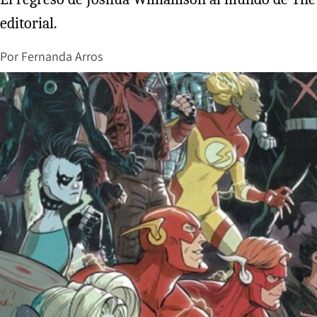
editorial.
Por
Fernanda Arros