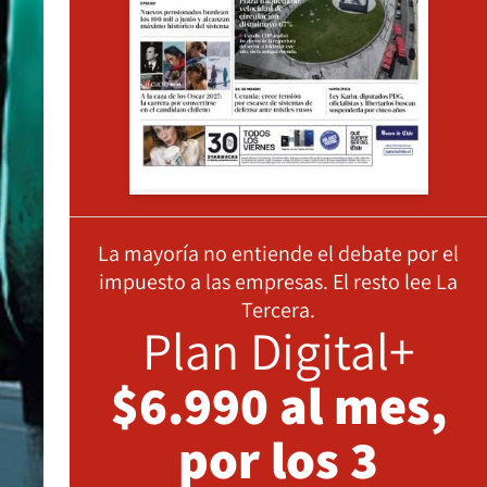
La mayoría no entiende el debate por el
impuesto a las empresas. El resto lee La
Tercera.
Plan Digital+
$6.990 al mes,
por los 3