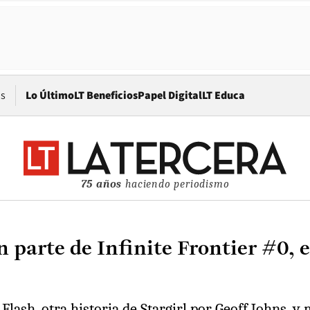
Opens in new window
os
Lo Último
LT Beneficios
Papel Digital
LT Educa
75 años
haciendo periodismo
n parte de Infinite Frontier #0, 
ash, otra historia de Stargirl por Geoff Johns, y 