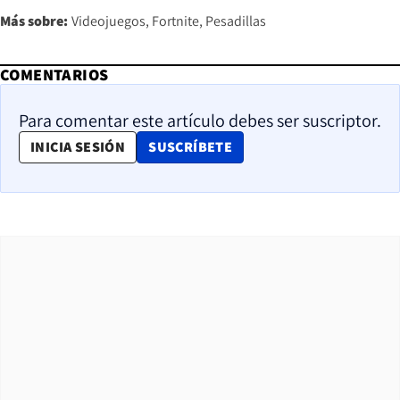
Más sobre:
Videojuegos
Fortnite
Pesadillas
COMENTARIOS
Para comentar este artículo debes ser suscriptor.
OPENS IN NEW WINDOW
INICIA SESIÓN
SUSCRÍBETE