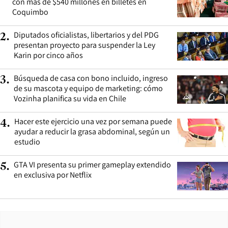
con más de $540 millones en billetes en
Coquimbo
Diputados oficialistas, libertarios y del PDG
2
.
presentan proyecto para suspender la Ley
Karin por cinco años
Búsqueda de casa con bono incluido, ingreso
3
.
de su mascota y equipo de marketing: cómo
Vozinha planifica su vida en Chile
Hacer este ejercicio una vez por semana puede
4
.
ayudar a reducir la grasa abdominal, según un
estudio
GTA VI presenta su primer gameplay extendido
5
.
en exclusiva por Netflix