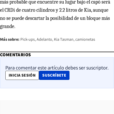
más probable que encuentre su lugar bajo el capó será
el CRDi de cuatro cilindros y 2.2 litros de Kia, aunque
no se puede descartar la posibilidad de un bloque más
grande.
Más sobre:
Pick-ups
Adelanto
Kia Tasman
camionetas
COMENTARIOS
Para comentar este artículo debes ser suscriptor.
OPENS IN NEW WINDOW
INICIA SESIÓN
SUSCRÍBETE