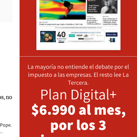
La mayoría no entiende el debate por el
impuesto a las empresas. El resto lee La
Tercera.
Plan Digital+
os, no
$6.990 al mes,
por los 3
 Pope.
!…