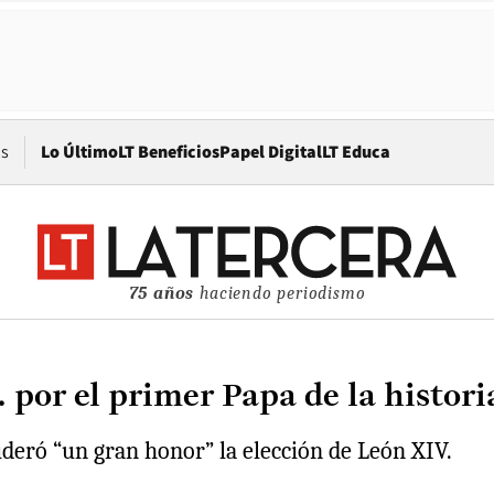
Opens in new window
os
Lo Último
LT Beneficios
Papel Digital
LT Educa
75 años
haciendo periodismo
or el primer Papa de la historia
eró “un gran honor” la elección de León XIV.