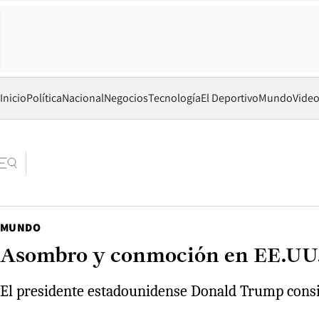
Inicio
Política
Nacional
Negocios
Tecnología
El Deportivo
Mundo
Vide
MUNDO
Asombro y conmoción en EE.UU. p
El presidente estadounidense Donald Trump consid