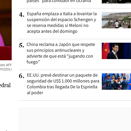
países” para combatir en Ucrania
España emplaza a Italia a levantar la
4
.
suspensión del espacio Schengen y
se reserva medidas si Meloni no
acepta antes del domingo
China reclama a Japón que respete
5
.
sus principios antinucleares y
advierte de que está “jugando con
fuego”
Foto: AFP
PIZZOLI
EE.UU. prevé destinar un paquete de
6
.
seguridad de US$ 1.000 millones para
edral
Colombia tras llegada De la Espriella
al poder