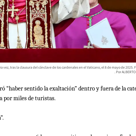
ra vez, tras la clausura del cónclave de los cardenales en el Vaticano, el 8 de mayo de 2025. 
ALBERTO 
ró “haber sentido la exaltación” dentro y fuera de la cat
 por miles de turistas.
”.