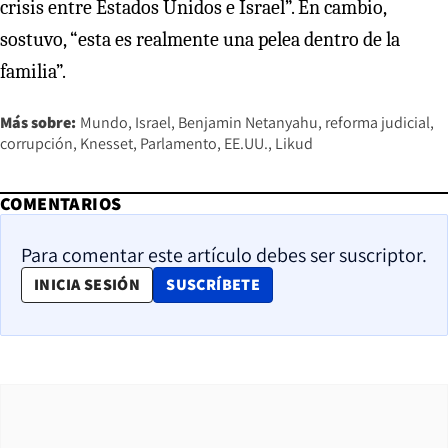
crisis entre Estados Unidos e Israel”. En cambio,
sostuvo, “esta es realmente una pelea dentro de la
familia”.
Más sobre:
Mundo
Israel
Benjamin Netanyahu
reforma judicial
corrupción
Knesset
Parlamento
EE.UU.
Likud
COMENTARIOS
Para comentar este artículo debes ser suscriptor.
OPENS IN NEW WINDOW
INICIA SESIÓN
SUSCRÍBETE