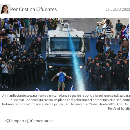
Por
Cristina Cifuentes
25 JULIO 2023
Un manifestante se para frente a un carro lanza agua de la policía israelí que se utiliza para
dispersar una protesta contra los planes del gobierno del primer ministro Benjamin
Netanyahu para reformar el sistema judicial, en Jerusalén, el 24 de julio de 2023. Foto: AP
Ariel Schalit
Compartir
Comentarios