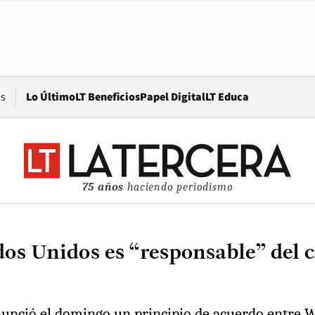
Opens in new window
os
Lo Último
LT Beneficios
Papel Digital
LT Educa
75 años
haciendo periodismo
ados Unidos es “responsable” del
nunció el domingo un principio de acuerdo entre W