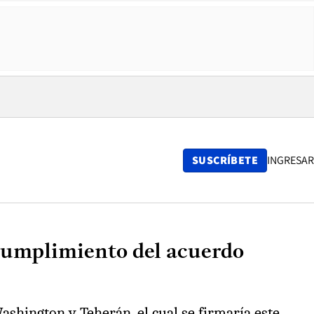
SUSCRÍBETE
INGRESAR
 cumplimiento del acuerdo
ashington y Teherán, el cual se firmaría este