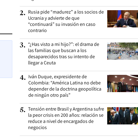
Rusia pide “madurez” a los socios de
2
.
Ucrania y advierte de que
“continuará” su invasión en caso
contrario
“¿Has visto a mi hijo?”: el drama de
3
.
las familias que buscan a los
desaparecidos tras su intento de
llegar a Ceuta
Iván Duque, expresidente de
4
.
Colombia: “América Latina no debe
depender de la doctrina geopolítica
de ningún otro país”
Tensión entre Brasil y Argentina sufre
5
.
la peor crisis en 200 años: relación se
reduce a nivel de encargados de
negocios