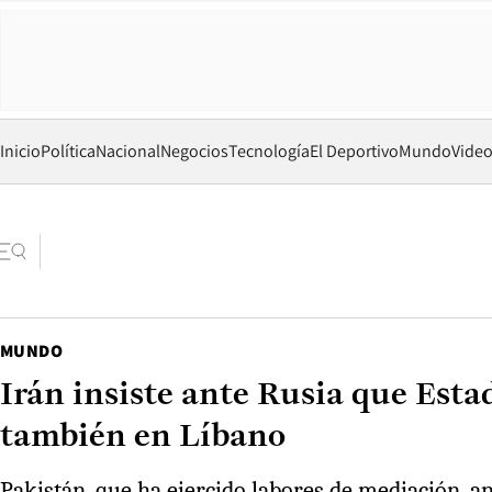
Inicio
Política
Nacional
Negocios
Tecnología
El Deportivo
Mundo
Vide
MUNDO
Irán insiste ante Rusia que Est
también en Líbano
Pakistán, que ha ejercido labores de mediación, a