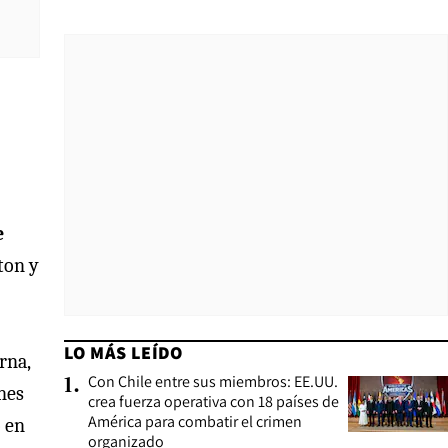
e
ton y
LO MÁS LEÍDO
rna,
Con Chile entre sus miembros: EE.UU.
1
.
nes
crea fuerza operativa con 18 países de
América para combatir el crimen
o en
organizado