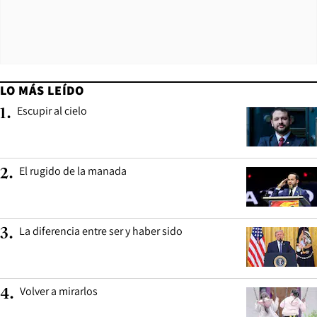
LO MÁS LEÍDO
Escupir al cielo
1
.
El rugido de la manada
2
.
La diferencia entre ser y haber sido
3
.
Volver a mirarlos
4
.