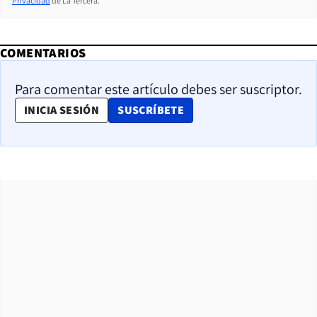
Privacidad
de La Tercera.
COMENTARIOS
Para comentar este artículo debes ser suscriptor.
OPENS IN NEW WINDOW
INICIA SESIÓN
SUSCRÍBETE