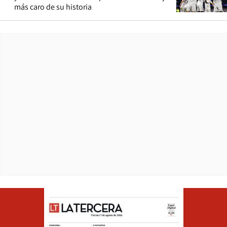
más caro de su historia
Opens in ne