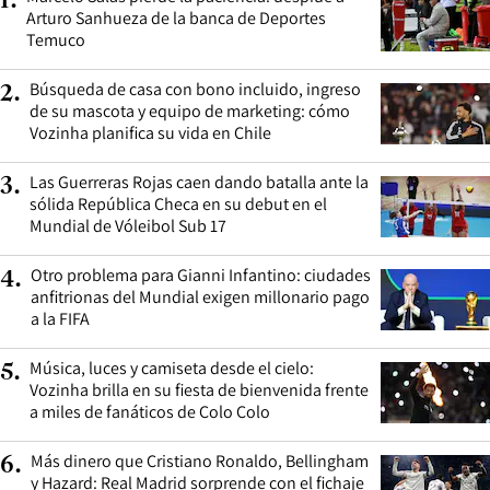
1
.
Arturo Sanhueza de la banca de Deportes
Temuco
Búsqueda de casa con bono incluido, ingreso
2
.
de su mascota y equipo de marketing: cómo
Vozinha planifica su vida en Chile
Las Guerreras Rojas caen dando batalla ante la
3
.
sólida República Checa en su debut en el
Mundial de Vóleibol Sub 17
Otro problema para Gianni Infantino: ciudades
4
.
anfitrionas del Mundial exigen millonario pago
a la FIFA
Música, luces y camiseta desde el cielo:
5
.
Vozinha brilla en su fiesta de bienvenida frente
a miles de fanáticos de Colo Colo
Más dinero que Cristiano Ronaldo, Bellingham
6
.
y Hazard: Real Madrid sorprende con el fichaje