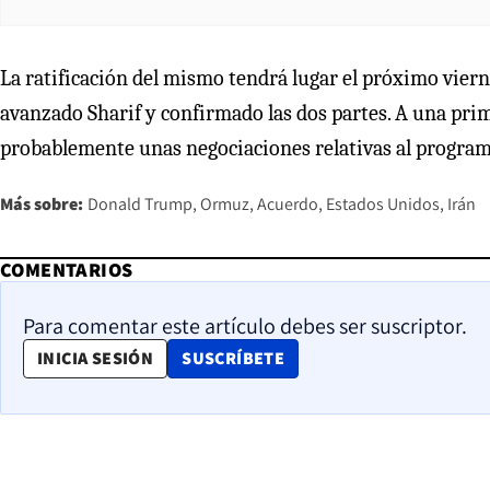
La ratificación del mismo tendrá lugar el próximo vierne
avanzado Sharif y confirmado las dos partes. A una prim
probablemente unas negociaciones relativas al program
Más sobre:
Donald Trump
Ormuz
Acuerdo
Estados Unidos
Irán
COMENTARIOS
Para comentar este artículo debes ser suscriptor.
OPENS IN NEW WINDOW
INICIA SESIÓN
SUSCRÍBETE