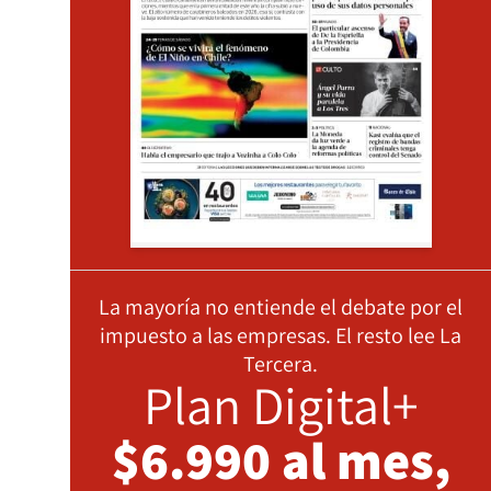
La mayoría no entiende el debate por el
impuesto a las empresas. El resto lee La
Tercera.
Plan Digital+
$6.990 al mes,