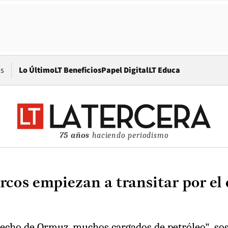
Opens in new window
os
Lo Último
LT Beneficios
Papel Digital
LT Educa
75 años
haciendo periodismo
cos empiezan a transitar por el
recho de Ormuz, muchos cargados de petróleo", sos