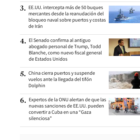
EE.UU. intercepta más de 50 buques
3
.
mercantes desde la reanudación del
bloqueo naval sobre puertos y costas
de Irán
El Senado confirma al antiguo
4
.
abogado personal de Trump, Todd
Blanche, como nuevo fiscal general
de Estados Unidos
China cierra puertos y suspende
5
.
vuelos ante la llegada del tifón
Dolphin
Expertos de la ONU alertan de que las
6
.
nuevas sanciones de EE.UU. pueden
convertir a Cuba en una “Gaza
silenciosa”