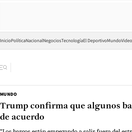
Inicio
Política
Nacional
Negocios
Tecnología
El Deportivo
Mundo
Vide
MUNDO
Trump confirma que algunos bar
de acuerdo
“Los barcos están empezando a salir fuera del est