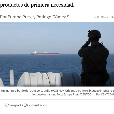
productos de primera necesidad.
Por
Europa Press
y
Rodrigo Gómez S.
16 JUNIO 2026
Un marine a bordo del transporte anfibio USS New Orleans durante el bloqueo impuesto a
los puertos iraníes. Foto: Europa Press/CENTCOM.
CENTCOM
Compartir
Comentarios