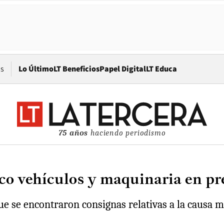
Opens in new window
os
Lo Último
LT Beneficios
Papel Digital
LT Educa
75 años
haciendo periodismo
co vehículos y maquinaria en pre
ue se encontraron consignas relativas a la causa