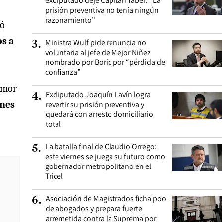
exdiputado deje Capitán Yáber: “La
prisión preventiva no tenía ningún
razonamiento”
yó
os a
Ministra Wulf pide renuncia no
3
.
voluntaria al jefe de Mejor Niñez
nombrado por Boric por “pérdida de
confianza”
emor
Exdiputado Joaquín Lavín logra
4
.
enes
revertir su prisión preventiva y
quedará con arresto domiciliario
total
La batalla final de Claudio Orrego:
5
.
este viernes se juega su futuro como
gobernador metropolitano en el
Tricel
Asociación de Magistrados ficha pool
6
.
de abogados y prepara fuerte
arremetida contra la Suprema por