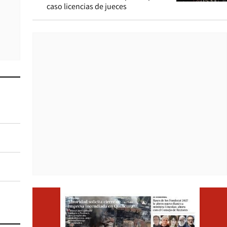
caso licencias de jueces
Opens i