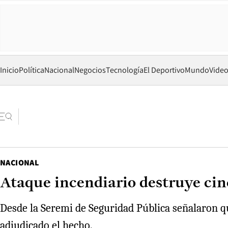
Inicio
Política
Nacional
Negocios
Tecnología
El Deportivo
Mundo
Vide
NACIONAL
Ataque incendiario destruye cin
Desde la Seremi de Seguridad Pública señalaron q
adjudicado el hecho.