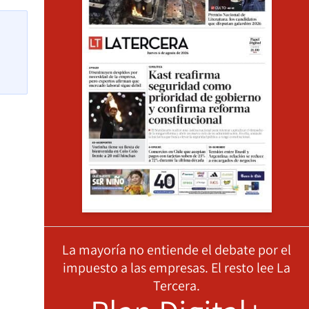
La mayoría no entiende el debate por el
impuesto a las empresas. El resto lee La
Tercera.