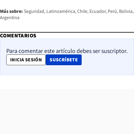
Más sobre:
Seguridad
Latinoamérica
Chile
Ecuador
Perú
Bolivia
Argentina
COMENTARIOS
Para comentar este artículo debes ser suscriptor.
OPENS IN NEW WINDOW
INICIA SESIÓN
SUSCRÍBETE