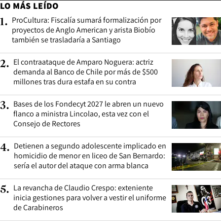
LO MÁS LEÍDO
ProCultura: Fiscalía sumará formalización por
1
.
proyectos de Anglo American y arista Biobío
también se trasladaría a Santiago
El contraataque de Amparo Noguera: actriz
2
.
demanda al Banco de Chile por más de $500
millones tras dura estafa en su contra
Bases de los Fondecyt 2027 le abren un nuevo
3
.
flanco a ministra Lincolao, esta vez con el
Consejo de Rectores
Detienen a segundo adolescente implicado en
4
.
homicidio de menor en liceo de San Bernardo:
sería el autor del ataque con arma blanca
La revancha de Claudio Crespo: exteniente
5
.
inicia gestiones para volver a vestir el uniforme
de Carabineros