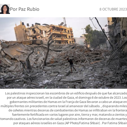
Por
Paz Rubio
8 OCTUBRE 2023
Los palestinos inspeccionan los escombros de un edificio después de que fue alcanzado
por un ataque aéreo israelí, en la ciudad de Gaza, el domingo 8 de octubre de 2023. Los
gobernantes militantes de Hamas en la Franja de Gaza llevaron a cabo un ataque en
múltiples frentes sin precedentes contra Israel al amanecer del sábado. , disparando miles
de cohetes mientras decenas de combatientes de Hamas se infiltraban en la frontera
fuertemente fortificada en varios lugares por aire, tierra y mar, matando a cientos y
tomando cautivos. Los funcionarios de salud palestinos informaron de decenas de muertes
por ataques aéreos israelíes en Gaza.(AP Photo/Fatima Shbair)
Fatima Shbair