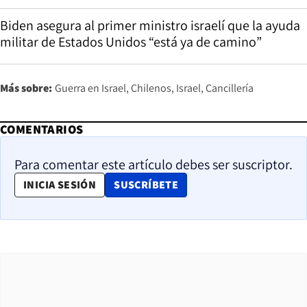
Biden asegura al primer ministro israelí que la ayuda
militar de Estados Unidos “está ya de camino”
Más sobre:
Guerra en Israel
Chilenos
Israel
Cancillería
COMENTARIOS
Para comentar este artículo debes ser suscriptor.
OPENS IN NEW WINDOW
INICIA SESIÓN
SUSCRÍBETE