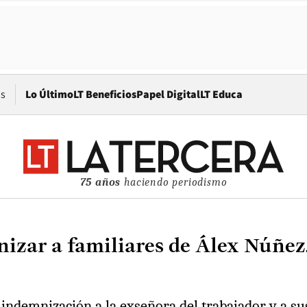
Opens in new window
os
Lo Último
LT Beneficios
Papel Digital
LT Educa
75 años
haciendo periodismo
zar a familiares de Álex Núñez, 
 indemnización a la exseñora del trabajador y a sus