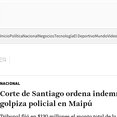
Inicio
Política
Nacional
Negocios
Tecnología
El Deportivo
Mundo
Vide
NACIONAL
Corte de Santiago ordena indemni
golpiza policial en Maipú
Tribunal fijó en $130 millones el monto total de la