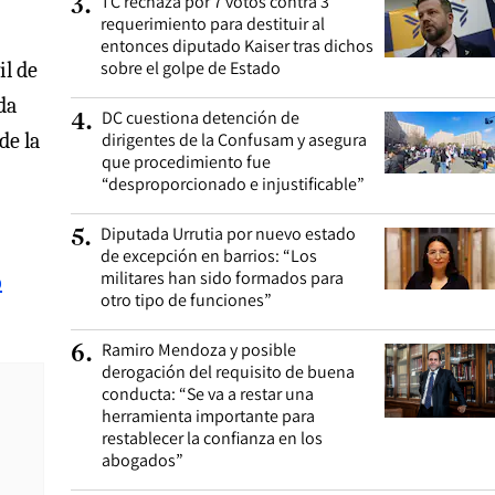
TC rechaza por 7 votos contra 3
3
.
requerimiento para destituir al
entonces diputado Kaiser tras dichos
sobre el golpe de Estado
il de
da
DC cuestiona detención de
4
.
de la
dirigentes de la Confusam y asegura
que procedimiento fue
“desproporcionado e injustificable”
Diputada Urrutia por nuevo estado
5
.
de excepción en barrios: “Los
militares han sido formados para
o
otro tipo de funciones”
Ramiro Mendoza y posible
6
.
derogación del requisito de buena
conducta: “Se va a restar una
herramienta importante para
restablecer la confianza en los
abogados”