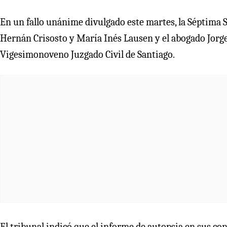
En un fallo unánime divulgado este martes, la Séptima S
Hernán Crisosto y María Inés Lausen y el abogado Jorg
Vigesimonoveno Juzgado Civil de Santiago.
El tribunal indicó que el informe de autopsia en sus co