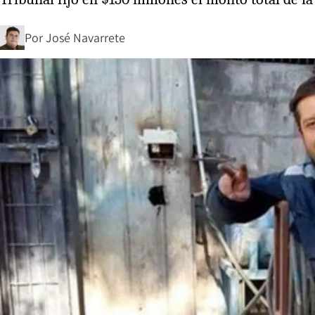
Por
José Navarrete