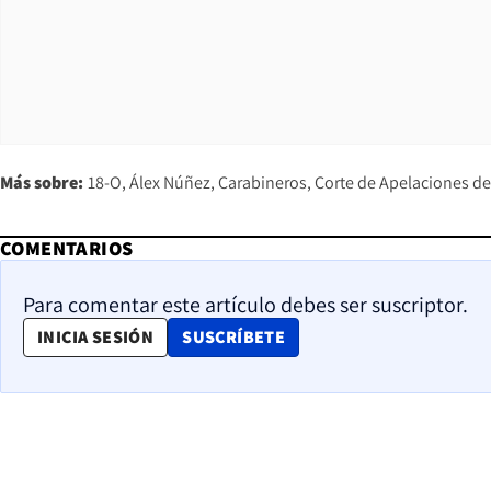
Más sobre:
18-O
Álex Núñez
Carabineros
Corte de Apelaciones de
COMENTARIOS
Para comentar este artículo debes ser suscriptor.
OPENS IN NEW WINDOW
INICIA SESIÓN
SUSCRÍBETE