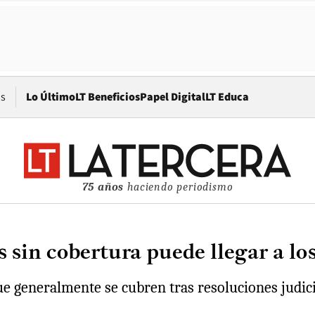
Opens in new window
os
Lo Último
LT Beneficios
Papel Digital
LT Educa
75 años
haciendo periodismo
sin cobertura puede llegar a los
 generalmente se cubren tras resoluciones judicial