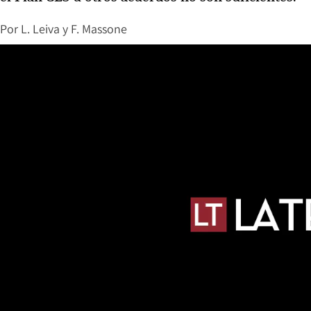
Por
L. Leiva y F. Massone