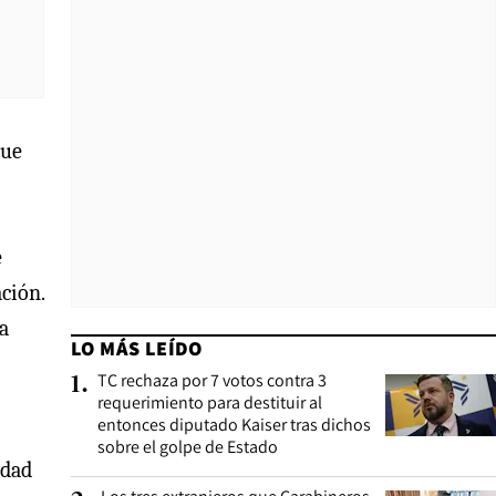
que
e
ción.
a
LO MÁS LEÍDO
TC rechaza por 7 votos contra 3
1
.
requerimiento para destituir al
entonces diputado Kaiser tras dichos
sobre el golpe de Estado
edad