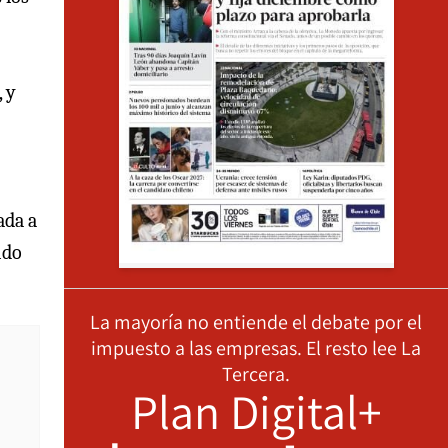
 y
ada a
ido
La mayoría no entiende el debate por el
impuesto a las empresas. El resto lee La
Tercera.
Plan Digital+