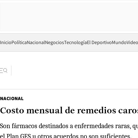
Inicio
Política
Nacional
Negocios
Tecnología
El Deportivo
Mundo
Vide
NACIONAL
Costo mensual de remedios caros 
Son fármacos destinados a enfermedades raras, que
el Plan GES u otros acuerdos no son suficientes.