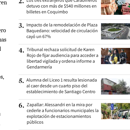
Los tres extranjeros que Carabineros
2
.
ren
detuvo con más de $540 millones en
billetes en Coquimbo
Impacto de la remodelación de Plaza
3
.
ero
Baquedano: velocidad de circulación
cayó un 67%
nas
l
Tribunal rechaza solicitud de Karen
4
.
Rojo de fijar audiencia para acceder a
libertad vigilada y ordena informe a
Gendarmería
s,
Alumna del Liceo 1 resulta lesionada
5
.
al caer desde un cuarto piso del
establecimiento de Santiago Centro
Zapallar: Alessandri en la mira por
6
.
cederle a funcionarios municipales la
s
explotación de estacionamientos
públicos
n