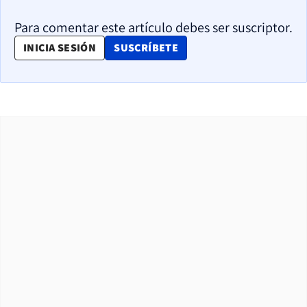
Para comentar este artículo debes ser suscriptor.
OPENS IN NEW WINDOW
INICIA SESIÓN
SUSCRÍBETE