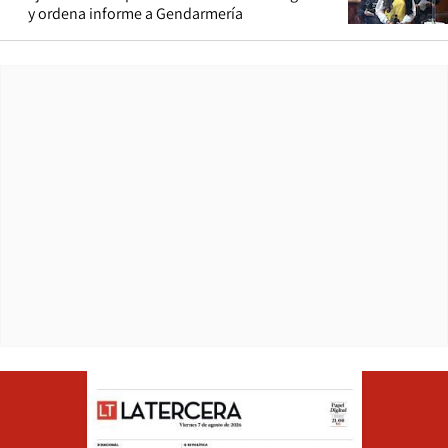
y ordena informe a Gendarmería
Opens in ne