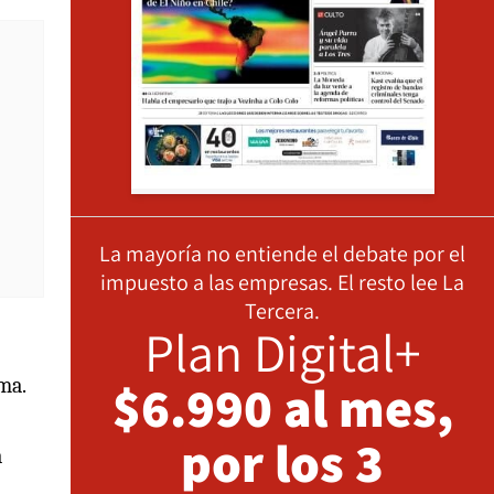
La mayoría no entiende el debate por el
impuesto a las empresas. El resto lee La
Tercera.
Plan Digital+
$6.990 al mes,
ma.
por los 3
a