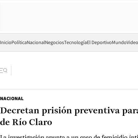
Inicio
Política
Nacional
Negocios
Tecnología
El Deportivo
Mundo
Vide
NACIONAL
Decretan prisión preventiva par
de Río Claro
La investigación apunta a un caso de femicidio ínt