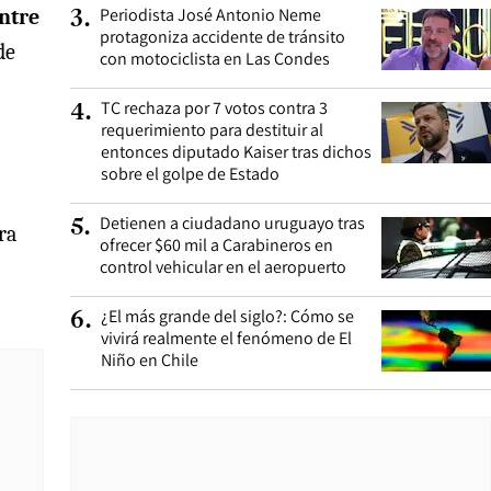
Periodista José Antonio Neme
ntre
3
.
protagoniza accidente de tránsito
de
con motociclista en Las Condes
TC rechaza por 7 votos contra 3
4
.
requerimiento para destituir al
entonces diputado Kaiser tras dichos
sobre el golpe de Estado
Detienen a ciudadano uruguayo tras
5
.
ra
ofrecer $60 mil a Carabineros en
control vehicular en el aeropuerto
¿El más grande del siglo?: Cómo se
6
.
vivirá realmente el fenómeno de El
Niño en Chile