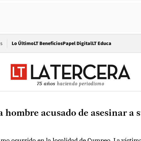
Opens in new window
os
Lo Último
LT Beneficios
Papel Digital
LT Educa
75 años
haciendo periodismo
a hombre acusado de asesinar a s
imo ocurrido en la localidad de Cumpeo. La víctima