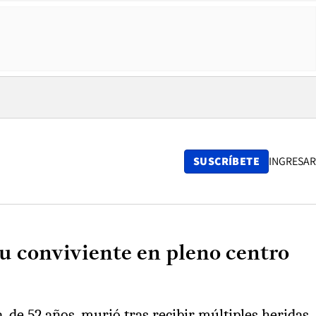
SUSCRÍBETE
INGRESAR
u conviviente en pleno centro
, de 52 años, murió tras recibir múltiples heridas