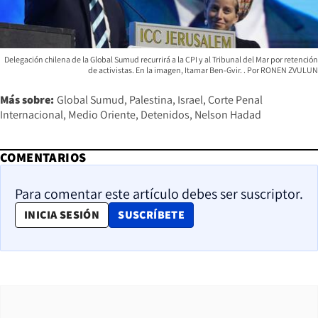
Delegación chilena de la Global Sumud recurrirá a la CPI y al Tribunal del Mar por retención
de activistas. En la imagen, Itamar Ben-Gvir.
RONEN ZVULUN
Más sobre:
Global Sumud
Palestina
Israel
Corte Penal
Internacional
Medio Oriente
Detenidos
Nelson Hadad
COMENTARIOS
Para comentar este artículo debes ser suscriptor.
OPENS IN NEW WINDOW
INICIA SESIÓN
SUSCRÍBETE