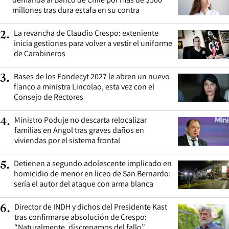
millones tras dura estafa en su contra
La revancha de Claudio Crespo: exteniente
2
.
inicia gestiones para volver a vestir el uniforme
de Carabineros
Bases de los Fondecyt 2027 le abren un nuevo
3
.
flanco a ministra Lincolao, esta vez con el
Consejo de Rectores
Ministro Poduje no descarta relocalizar
4
.
familias en Angol tras graves daños en
viviendas por el sistema frontal
Detienen a segundo adolescente implicado en
5
.
homicidio de menor en liceo de San Bernardo:
sería el autor del ataque con arma blanca
Director de INDH y dichos del Presidente Kast
6
.
tras confirmarse absolución de Crespo:
“Naturalmente, discrepamos del fallo”