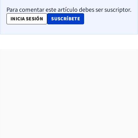
Para comentar este artículo debes ser suscriptor.
OPENS IN NEW WINDOW
INICIA SESIÓN
SUSCRÍBETE