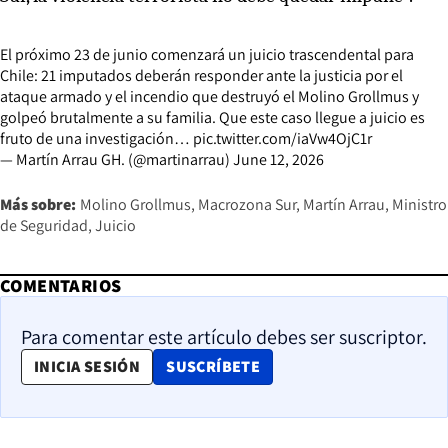
El próximo 23 de junio comenzará un juicio trascendental para
Chile: 21 imputados deberán responder ante la justicia por el
ataque armado y el incendio que destruyó el Molino Grollmus y
golpeó brutalmente a su familia. Que este caso llegue a juicio es
fruto de una investigación…
pic.twitter.com/iaVw4OjC1r
— Martín Arrau GH. (@martinarrau)
June 12, 2026
Más sobre:
Molino Grollmus
Macrozona Sur
Martín Arrau
Ministro
de Seguridad
Juicio
COMENTARIOS
Para comentar este artículo debes ser suscriptor.
OPENS IN NEW WINDOW
INICIA SESIÓN
SUSCRÍBETE