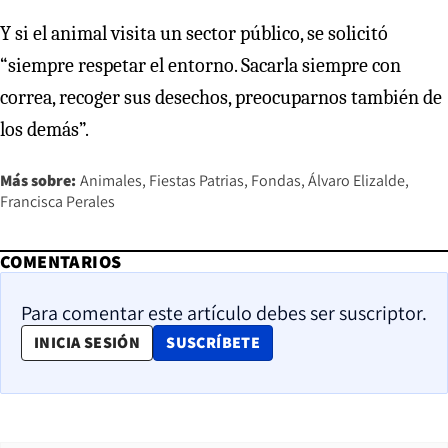
Y si el animal visita un sector público, se solicitó
“siempre respetar el entorno. Sacarla siempre con
correa, recoger sus desechos, preocuparnos también de
los demás”.
Más sobre:
Animales
Fiestas Patrias
Fondas
Álvaro Elizalde
Francisca Perales
COMENTARIOS
Para comentar este artículo debes ser suscriptor.
OPENS IN NEW WINDOW
INICIA SESIÓN
SUSCRÍBETE