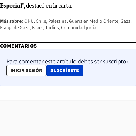
Especial
”, destacó en la carta.
Más sobre:
ONU
Chile
Palestina
Guerra en Medio Oriente
Gaza
Franja de Gaza
Israel
Judíos
Comunidad judía
COMENTARIOS
Para comentar este artículo debes ser suscriptor.
OPENS IN NEW WINDOW
INICIA SESIÓN
SUSCRÍBETE