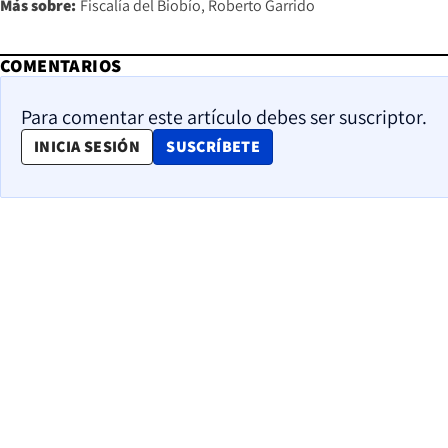
Más sobre:
Fiscalía del Biobío
Roberto Garrido
COMENTARIOS
Para comentar este artículo debes ser suscriptor.
OPENS IN NEW WINDOW
INICIA SESIÓN
SUSCRÍBETE