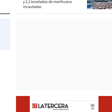
y 2,1 toneladas de marihuana
incautadas
Opens i