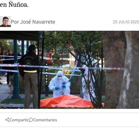
en Ñuñoa.
Por
José Navarrete
25 JULIO 2025
Compartir
Comentarios