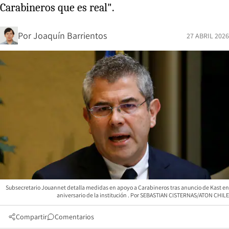
Carabineros que es real".
Por
Joaquín Barrientos
27 ABRIL 2026
Subsecretario Jouannet detalla medidas en apoyo a Carabineros tras anuncio de Kast en
aniversario de la institución
SEBASTIAN CISTERNAS/ATON CHILE
Compartir
Comentarios