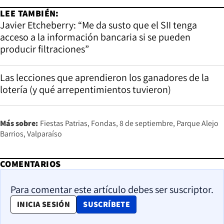
LEE TAMBIÉN:
Javier Etcheberry: “Me da susto que el SII tenga
acceso a la información bancaria si se pueden
producir filtraciones”
Las lecciones que aprendieron los ganadores de la
lotería (y qué arrepentimientos tuvieron)
Más sobre:
Fiestas Patrias
Fondas
8 de septiembre
Parque Alejo
Barrios
Valparaíso
COMENTARIOS
Para comentar este artículo debes ser suscriptor.
OPENS IN NEW WINDOW
INICIA SESIÓN
SUSCRÍBETE