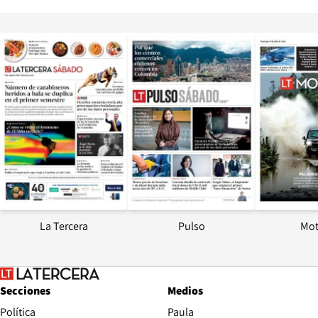
Opens in new window
Opens in ne
La Tercera
Pulso
Mot
Secciones
Medios
Política
Paula