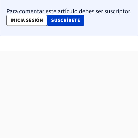
Para comentar este artículo debes ser suscriptor.
OPENS IN NEW WINDOW
INICIA SESIÓN
SUSCRÍBETE