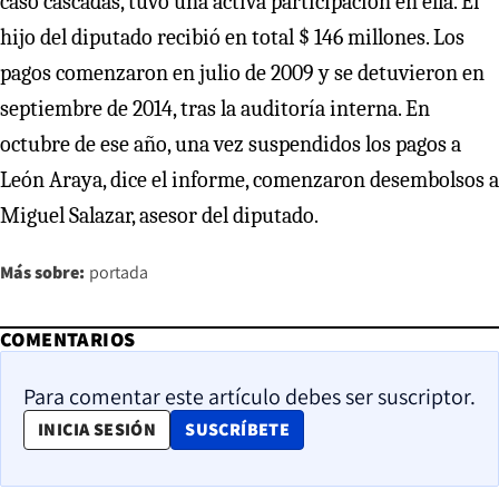
caso cascadas, tuvo una activa participación en ella. El
hijo del diputado recibió en total $ 146 millones. Los
pagos comenzaron en julio de 2009 y se detuvieron en
septiembre de 2014, tras la auditoría interna. En
octubre de ese año, una vez suspendidos los pagos a
León Araya, dice el informe, comenzaron desembolsos a
Miguel Salazar, asesor del diputado.
Más sobre:
portada
COMENTARIOS
Para comentar este artículo debes ser suscriptor.
OPENS IN NEW WINDOW
INICIA SESIÓN
SUSCRÍBETE