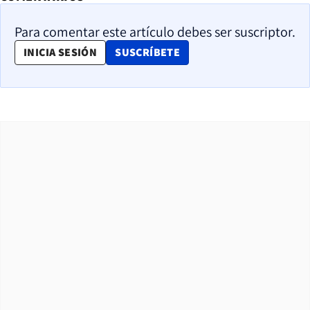
Para comentar este artículo debes ser suscriptor.
OPENS IN NEW WINDOW
INICIA SESIÓN
SUSCRÍBETE