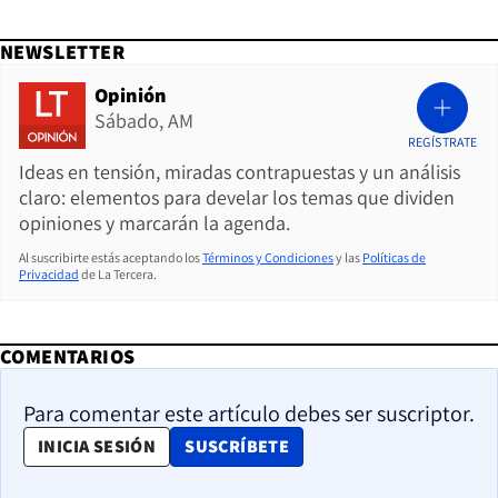
NEWSLETTER
Opinión
Sábado, AM
REGÍSTRATE
Ideas en tensión, miradas contrapuestas y un análisis
claro: elementos para develar los temas que dividen
opiniones y marcarán la agenda.
Al suscribirte estás aceptando los
Términos y Condiciones
y las
Políticas de
Privacidad
de La Tercera.
COMENTARIOS
Para comentar este artículo debes ser suscriptor.
OPENS IN NEW WINDOW
INICIA SESIÓN
SUSCRÍBETE