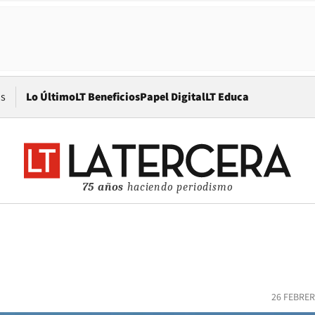
Opens in new window
os
Lo Último
LT Beneficios
Papel Digital
LT Educa
75 años
haciendo periodismo
26 FEBRER