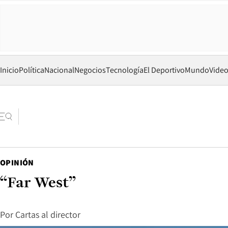
Inicio
Política
Nacional
Negocios
Tecnología
El Deportivo
Mundo
Vide
OPINIÓN
“Far West”
Por
Cartas al director