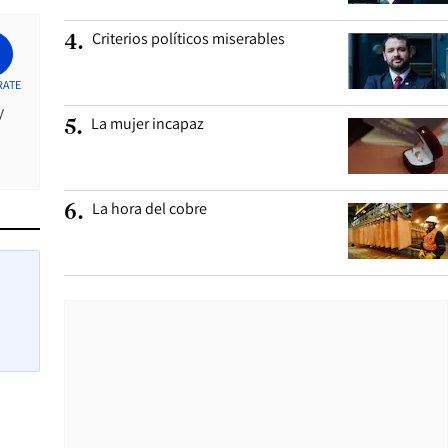
Criterios políticos miserables
4
.
RATE
y
La mujer incapaz
5
.
La hora del cobre
6
.