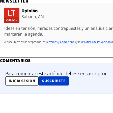
NEWSLETTER
Opinión
Sábado, AM
Ideas en tensión, miradas contrapuestas y un análisis cla
marcarán la agenda.
Al suscribirte estás aceptando los
Términos y Condiciones
y las
Políticas de Privacidad
d
COMENTARIOS
Para comentar este artículo debes ser suscriptor.
OPENS IN NEW WINDOW
INICIA SESIÓN
SUSCRÍBETE