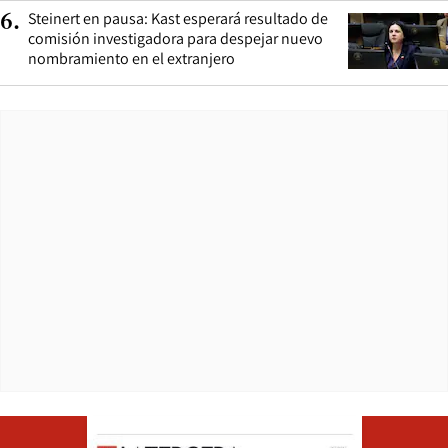
Steinert en pausa: Kast esperará resultado de
6
.
comisión investigadora para despejar nuevo
nombramiento en el extranjero
Opens in ne