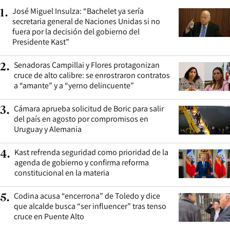
José Miguel Insulza: “Bachelet ya sería
1
.
secretaria general de Naciones Unidas si no
fuera por la decisión del gobierno del
Presidente Kast”
Senadoras Campillai y Flores protagonizan
2
.
cruce de alto calibre: se enrostraron contratos
a “amante” y a “yerno delincuente”
Cámara aprueba solicitud de Boric para salir
3
.
del país en agosto por compromisos en
Uruguay y Alemania
Kast refrenda seguridad como prioridad de la
4
.
agenda de gobierno y confirma reforma
constitucional en la materia
Codina acusa “encerrona” de Toledo y dice
5
.
que alcalde busca “ser influencer” tras tenso
cruce en Puente Alto