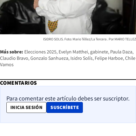
ISIDRO SOLIS. Foto: Mario Téllez/La Tercera
MARIO TELLEZ
Más sobre:
Elecciones 2025
Evelyn Matthei
gabinete
Paula Daza
Claudio Bravo
Gonzalo Sanhueza
Isidro Solís
Felipe Harboe
Chile
Vamos
COMENTARIOS
Para comentar este artículo debes ser suscriptor.
OPENS IN NEW WINDOW
INICIA SESIÓN
SUSCRÍBETE