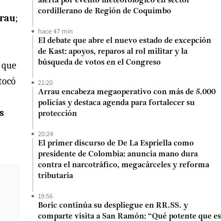
alerta por evento meteorológico en sector
cordillerano de Región de Coquimbo
rrau
;
hace 47 min
El debate que abre el nuevo estado de excepción
de Kast: apoyos, reparos al rol militar y la
búsqueda de votos en el Congreso
n que
 tocó
21:20
Arrau encabeza megaoperativo con más de 5.000
policías y destaca agenda para fortalecer su
s
protección
20:24
El primer discurso de De La Espriella como
presidente de Colombia: anuncia mano dura
contra el narcotráfico, megacárceles y reforma
tributaria
19:56
Boric continúa su despliegue en RR.SS. y
comparte visita a San Ramón: “Qué potente que es