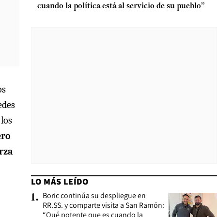
cuando la política está al servicio de su pueblo”
os
edes
 los
ero
erza
LO MÁS LEÍDO
Boric continúa su despliegue en
1
.
RR.SS. y comparte visita a San Ramón:
“Qué potente que es cuando la