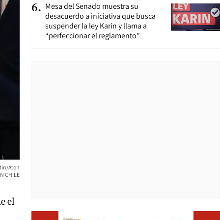
Mesa del Senado muestra su
6
.
desacuerdo a iniciativa que busca
suspender la ley Karin y llama a
“perfeccionar el reglamento”
tin/Aton
N CHILE
e el
Opens i