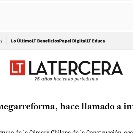
Opens in new window
os
Lo Último
LT Beneficios
Papel Digital
LT Educa
75 años
haciendo periodismo
megarreforma, hace llamado a inv
ayuno de la Cámara Chilena de la Construcción, oc