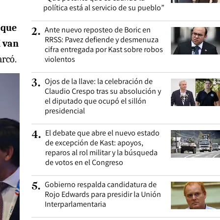
política está al servicio de su pueblo”
 que
Ante nuevo reposteo de Boric en
2
.
RRSS: Pavez defiende y desmenuza
í van
cifra entregada por Kast sobre robos
arcó.
violentos
Ojos de la llave: la celebración de
3
.
Claudio Crespo tras su absolución y
el diputado que ocupó el sillón
presidencial
El debate que abre el nuevo estado
4
.
de excepción de Kast: apoyos,
reparos al rol militar y la búsqueda
de votos en el Congreso
Gobierno respalda candidatura de
5
.
Rojo Edwards para presidir la Unión
Interparlamentaria