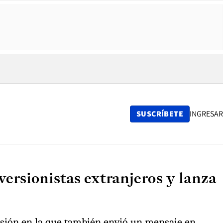
SUSCRÍBETE
INGRESAR
ersionistas extranjeros y lanza
asión en la que también envió un mensaje en