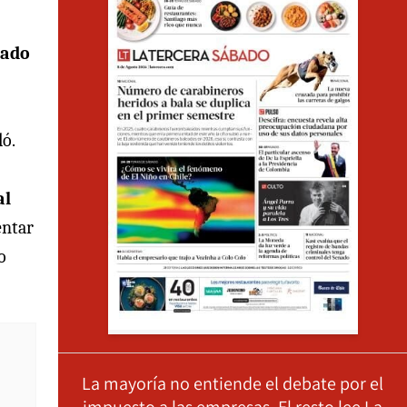
nado
ló.
al
entar
o
La mayoría no entiende el debate por el
impuesto a las empresas. El resto lee La