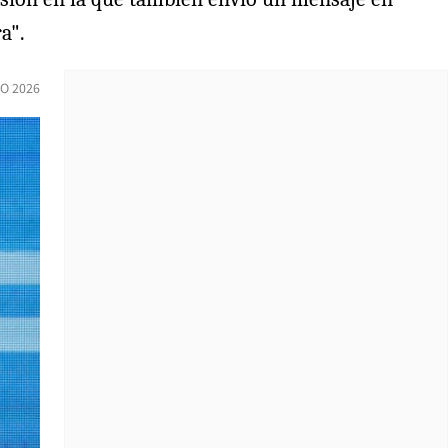
a".
O 2026