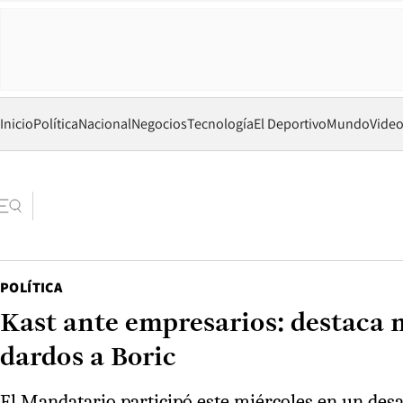
Inicio
Política
Nacional
Negocios
Tecnología
El Deportivo
Mundo
Vide
POLÍTICA
Kast ante empresarios: destaca 
dardos a Boric
El Mandatario participó este miércoles en un des