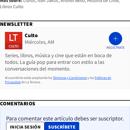
Más sobre:
Libros
Iván Jaksic
Andrés Bello
Historia de Chile
Libros Culto
NEWSLETTER
Culto
Miércoles, AM
REGÍSTRATE
Series, libros, música y cine que están en boca de
todos. La guía pop para entrar con estilo a las
conversaciones del momento.
Al suscribirte estás aceptando los
Términos y Condiciones
y las
Políticas de
Privacidad
de La Tercera.
COMENTARIOS
Para comentar este artículo debes ser suscriptor.
OPENS IN NEW WINDOW
INICIA SESIÓN
SUSCRÍBETE