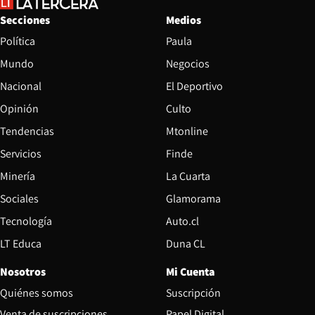
Secciones
Medios
Política
Paula
Mundo
Negocios
Nacional
El Deportivo
Opinión
Culto
Tendencias
Mtonline
Servicios
Finde
Opens in new window
Minería
La Cuarta
Opens in new wind
Sociales
Glamorama
Opens in new window
Tecnología
Auto.cl
Opens in new window
LT Educa
Duna CL
Nosotros
Mi Cuenta
Quiénes somos
Suscripción
Opens in new win
Venta de suscripciones
Papel Digital