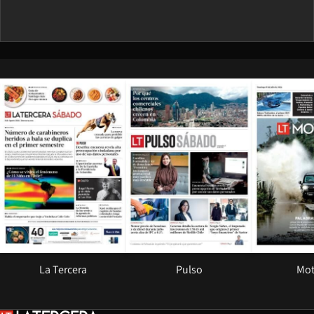
Opens in new window
Opens in ne
La Tercera
Pulso
Mot