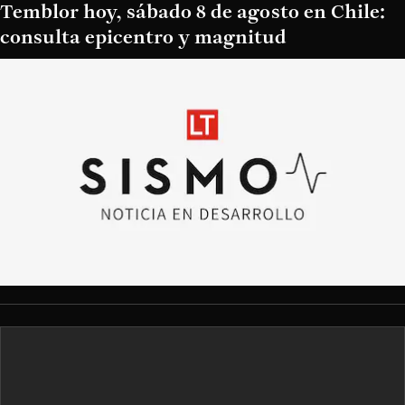
Temblor hoy, sábado 8 de agosto en Chile:
consulta epicentro y magnitud