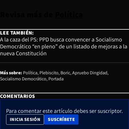
Revisa más de
Política
LEE TAMBIÉN:
A la caza del PS: PPD busca convencer a Socialismo
Democrático “en pleno” de un listado de mejoras a la
nueva Constitución
Más sobre:
Política
Plebiscito
Boric
Apruebo Dingidad
Socialismo Democrático
Portada
COMENTARIOS
Para comentar este artículo debes ser suscriptor.
OPENS IN NEW WINDOW
INICIA SESIÓN
SUSCRÍBETE