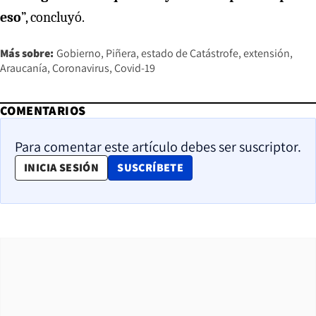
eso
”, concluyó.
Más sobre:
Gobierno
Piñera
estado de Catástrofe
extensión
Araucanía
Coronavirus
Covid-19
COMENTARIOS
Para comentar este artículo debes ser suscriptor.
OPENS IN NEW WINDOW
INICIA SESIÓN
SUSCRÍBETE