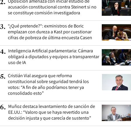
Oposición amenaza con iniciar estudio de
2
.
acusación constitucional contra Steinert si no
se constituye comisión investigadora
“¿Qué pretende?“: exministros de Boric
3
.
emplazan con dureza a Kast por cuestionar
cifras de pobreza de última encuesta Casen
Inteligencia Artificial parlamentaria: Cámara
4
.
obligará a diputados y equipos a transparentar
uso de IA
Cristián Vial asegura que reforma
5
.
constitucional sobre seguridad tendrá los
votos: “A fin de año podríamos tener ya
consolidado esto”
Muñoz destaca levantamiento de sanción de
6
.
EE.UU.: “Valoro que se haya revertido una
decisión injusta y que carecía de sustento”