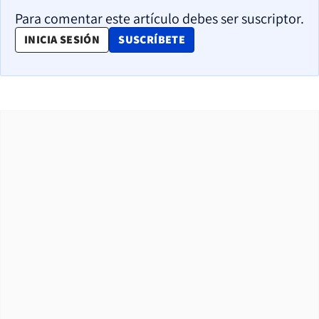
Para comentar este artículo debes ser suscriptor.
OPENS IN NEW WINDOW
INICIA SESIÓN
SUSCRÍBETE