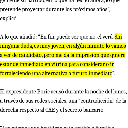
gente de su partido, en lo que ha hecho ahora, lo que
pretende proyectar durante los próximos años”,
explicó.
A lo que añadió: “En fin, puede ser que no, él verá.
Sin
ninguna duda, es muy joven, en algún minuto lo vamos
a ver de candidato, pero me da la impresión que quiere
estar de inmediato en vitrina para considerar o ir
fortaleciendo una alternativa a futuro inmediato
”.
El expresidente Boric acusó durante la noche del lunes,
a través de sus redes sociales, una “contradicción” de la
derecha respecto al CAE y el secreto bancario.