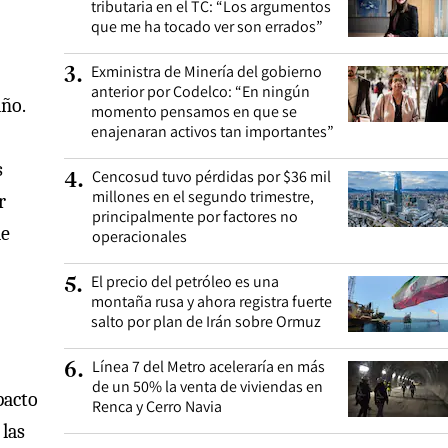
tributaria en el TC: “Los argumentos
que me ha tocado ver son errados”
Exministra de Minería del gobierno
3
.
anterior por Codelco: “En ningún
año.
momento pensamos en que se
enajenaran activos tan importantes”
s
Cencosud tuvo pérdidas por $36 mil
4
.
millones en el segundo trimestre,
r
principalmente por factores no
de
operacionales
El precio del petróleo es una
5
.
montaña rusa y ahora registra fuerte
salto por plan de Irán sobre Ormuz
Línea 7 del Metro aceleraría en más
6
.
de un 50% la venta de viviendas en
pacto
Renca y Cerro Navia
 las