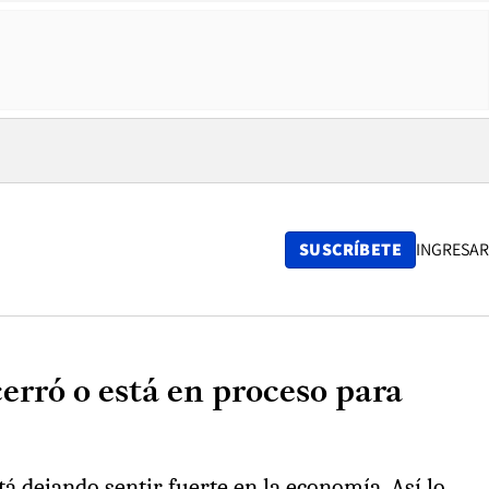
SUSCRÍBETE
INGRESAR
erró o está en proceso para
á dejando sentir fuerte en la economía. Así lo