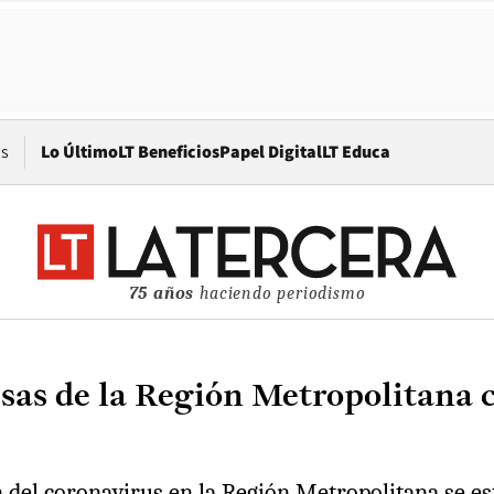
Opens in new window
os
Lo Último
LT Beneficios
Papel Digital
LT Educa
75 años
haciendo periodismo
esas de la Región Metropolitana c
n del coronavirus en la Región Metropolitana se est