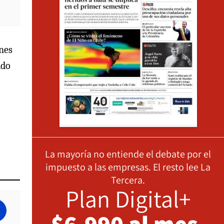
ones
ado
La mayoría no entiende el debate por el
impuesto a las empresas. El resto lee La
Tercera.
Plan Digital+
$6.990 al mes,