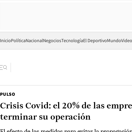
Inicio
Política
Nacional
Negocios
Tecnología
El Deportivo
Mundo
Vide
PULSO
Crisis Covid: el 20% de las empr
terminar su operación
El efecto de las medidas para evitar la propagació