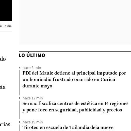
n un día
LO ÚLTIMO
ado
hace 6 min
PDI del Maule detiene al principal imputado por
un homicidio frustrado ocurrido en Curicó
sta
durante mayo
hace 12 min
Sernac fiscaliza centros de estética en 14 regiones
y pone foco en seguridad, publicidad y precios
hace 19 min
arias
Tiroteo en escuela de Tailandia deja nueve