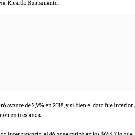
aria, Ricardo Bustamante.
 avance de 2,9% en 2018, y si bien el dato fue inferior 
ión en tres años.
ado interbancario, el dólar se cotizó en los $654,7 lo que