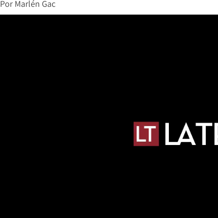
Por
Marlén Gac