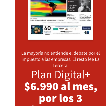
La mayoría no entiende el debate por el
impuesto a las empresas. El resto lee La
Tercera.
Plan Digital+
$6.990 al mes,
por los 3