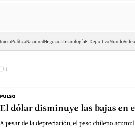
Inicio
Política
Nacional
Negocios
Tecnología
El Deportivo
Mundo
Vide
PULSO
El dólar disminuye las bajas en e
A pesar de la depreciación, el peso chileno acum