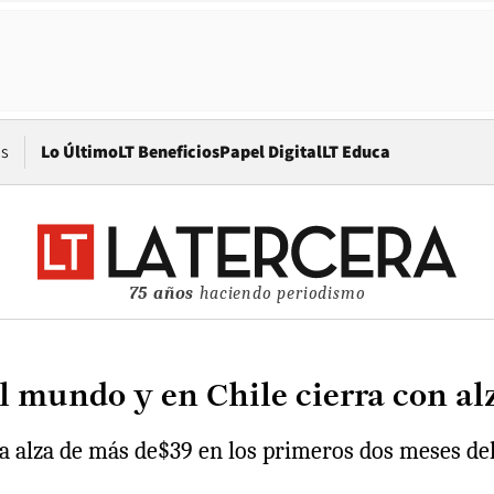
Opens in new window
os
Lo Último
LT Beneficios
Papel Digital
LT Educa
75 años
haciendo periodismo
l mundo y en Chile cierra con alz
ula alza de más de$39 en los primeros dos meses d