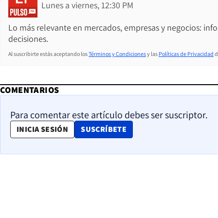
Lunes a viernes, 12:30 PM
Lo más relevante en mercados, empresas y negocios: inf
decisiones.
Al suscribirte estás aceptando los
Términos y Condiciones
y las
Políticas de Privacidad
d
COMENTARIOS
Para comentar este artículo debes ser suscriptor.
OPENS IN NEW WINDOW
INICIA SESIÓN
SUSCRÍBETE