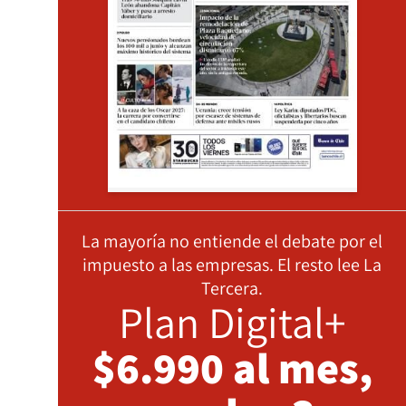
La mayoría no entiende el debate por el
impuesto a las empresas. El resto lee La
Tercera.
Plan Digital+
$6.990 al mes,