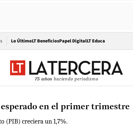
Opens in new window
os
Lo Último
LT Beneficios
Papel Digital
LT Educa
75 años
haciendo periodismo
 esperado en el primer trimestre
o (PIB) creciera un 1,7%.