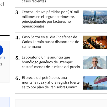
casos recientes
el
Cencosud tuvo pérdidas por $36 mil
3
.
millones en el segundo trimestre,
principalmente por factores no
operacionales
Caso Sartor en su día 7: defensa de
4
.
Carlos Larraín busca distanciarse de
su hermano
Laboratorio Chile anuncia que
5
.
RATE
homólogo genérico de Ozempic
es
costará menos de la mitad del precio
El precio del petróleo es una
6
.
montaña rusa y ahora registra fuerte
salto por plan de Irán sobre Ormuz