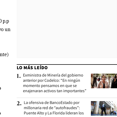
0 p.p
vo un
ente)
LO MÁS LEÍDO
Exministra de Minería del gobierno
1
.
anterior por Codelco: “En ningún
momento pensamos en que se
%
enajenaran activos tan importantes”
La ofensiva de BancoEstado por
2
.
millonaria red de “autofraudes”:
%
Puente Alto y La Florida lideran los