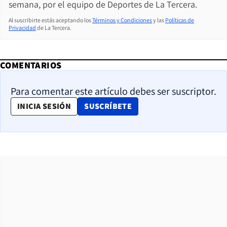
semana, por el equipo de Deportes de La Tercera.
Al suscribirte estás aceptando los
Términos y Condiciones
y las
Políticas de
Privacidad
de La Tercera.
COMENTARIOS
Para comentar este artículo debes ser suscriptor.
OPENS IN NEW WINDOW
INICIA SESIÓN
SUSCRÍBETE