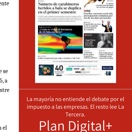
ente
e se
5, a
estre
La mayoría no entiende el debate por el
impuesto a las empresas. El resto lee La
Tercera.
Plan Digital+
 el