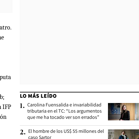
atro.
ne
mputa
LO MÁS LEÍDO
b;
Carolina Fuensalida e invariabilidad
1
.
n IFP
tributaria en el TC: “Los argumentos
ión
que me ha tocado ver son errados”
El hombre de los US$ 55 millones del
2
.
caso Sartor