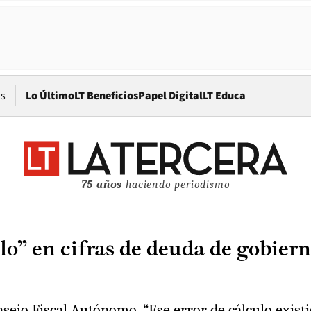
Opens in new window
os
Lo Último
LT Beneficios
Papel Digital
LT Educa
75 años
haciendo periodismo
ulo” en cifras de deuda de gobier
sejo Fiscal Autónomo. “Ese error de cálculo existi