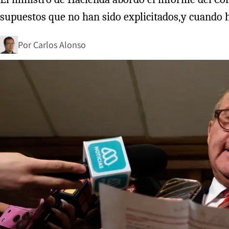
supuestos que no han sido explicitados,y cuando h
Por
Carlos Alonso