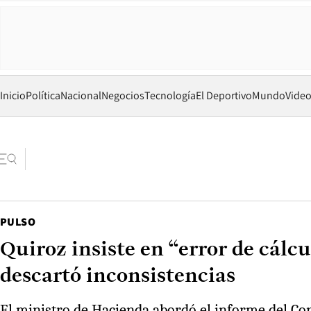
Inicio
Política
Nacional
Negocios
Tecnología
El Deportivo
Mundo
Vide
PULSO
Quiroz insiste en “error de cálc
descartó inconsistencias
El ministro de Hacienda abordó el informe del Con