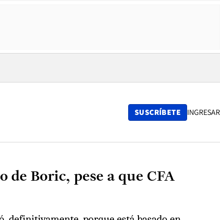
SUSCRÍBETE
INGRESAR
no de Boric, pese a que CFA
ó, definitivamente, porque está basado en