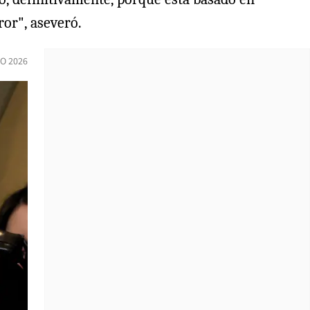
ror", aseveró.
IO 2026