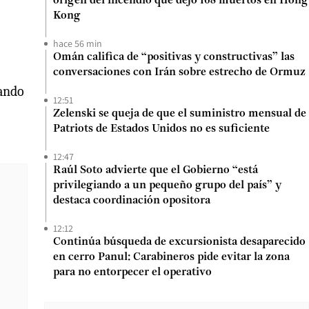
origen del incendio que dejó 168 muertos en Hong
Kong
hace 56 min
Omán califica de “positivas y constructivas” las
conversaciones con Irán sobre estrecho de Ormuz
tando
12:51
Zelenski se queja de que el suministro mensual de
Patriots de Estados Unidos no es suficiente
12:47
Raúl Soto advierte que el Gobierno “está
privilegiando a un pequeño grupo del país” y
destaca coordinación opositora
12:12
Continúa búsqueda de excursionista desaparecido
en cerro Panul: Carabineros pide evitar la zona
para no entorpecer el operativo