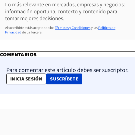
Lo más relevante en mercados, empresas y negocios:
información oportuna, contexto y contenido para
tomar mejores decisiones.
Al suscribirte estás aceptando los
Términos y Condiciones
y las
Políticas de
Privacidad
de La Tercera.
COMENTARIOS
Para comentar este artículo debes ser suscriptor.
OPENS IN NEW WINDOW
INICIA SESIÓN
SUSCRÍBETE