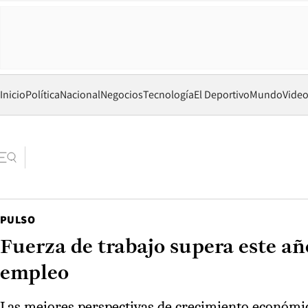
Inicio
Política
Nacional
Negocios
Tecnología
El Deportivo
Mundo
Vide
PULSO
Fuerza de trabajo supera este a
empleo
Las mejores perspectivas de crecimiento económico