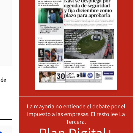
 de
La mayoría no entiende el debate por el
impuesto a las empresas. El resto lee La
Tercera.
Plan Digital+