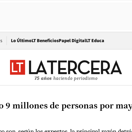
Opens in new window
os
Lo Último
LT Beneficios
Papel Digital
LT Educa
75 años
haciendo periodismo
ño 9 millones de personas por ma
 son, según los expertos, la principal razón detrá