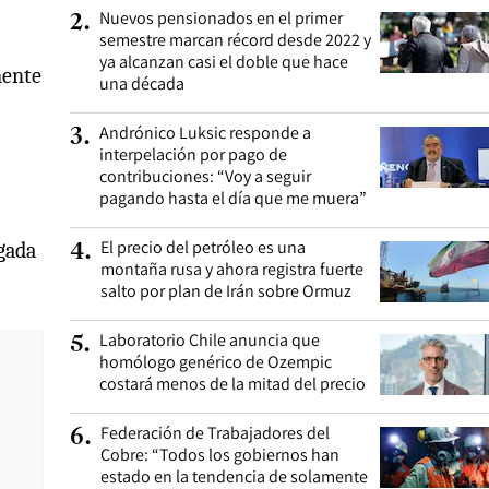
Nuevos pensionados en el primer
2
.
semestre marcan récord desde 2022 y
ya alcanzan casi el doble que hace
mente
una década
Andrónico Luksic responde a
3
.
interpelación por pago de
contribuciones: “Voy a seguir
pagando hasta el día que me muera”
El precio del petróleo es una
egada
4
.
montaña rusa y ahora registra fuerte
salto por plan de Irán sobre Ormuz
Laboratorio Chile anuncia que
5
.
homólogo genérico de Ozempic
costará menos de la mitad del precio
Federación de Trabajadores del
6
.
Cobre: “Todos los gobiernos han
estado en la tendencia de solamente