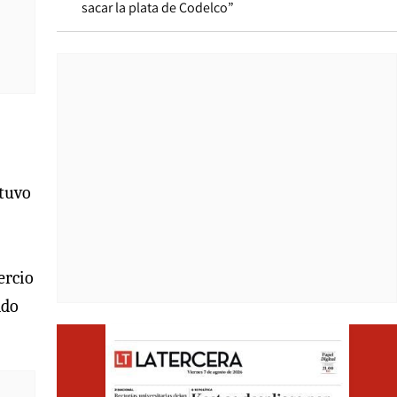
sacar la plata de Codelco”
stuvo
ercio
ado
Opens i